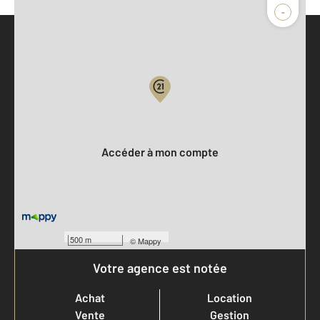
-
Parlons de vous, parlons biens
Votre compte :
Accéder à mon compte
500 m
©
Mappy
Votre agence est notée
Achat
Location
Vente
Gestion