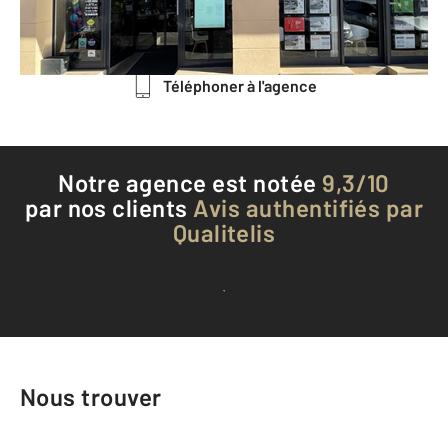
Envoyer un message
Téléphoner à l'agence
Notre agence est notée
9,3/10
par nos clients
Avis authentifiés par
Qualitelis
Voir tous les avis clients
Nous trouver