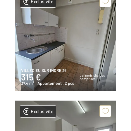
Exclusivité
VILLEDIEU SUR INDRE 36
315 €
par mois charges
comprises
2
37,4 m
, Appartement
, 2 pcs
Exclusivité