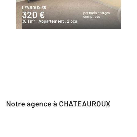
LEVROUX 36
320 €
par mois charges
comprises
2
38,1 m
, Appartement
, 2 pcs
Notre agence à CHATEAUROUX