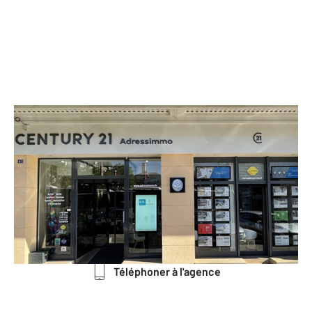
CENTURY 21 Adressimmo
41 rue Victor Hugo La Cour du
Capitole
CHATEAUROUX - 36000
Envoyer un message
Téléphoner à l'agence