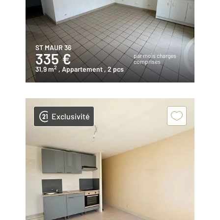
ST MAUR 36
335 €
par mois charges
comprises
2
31,9 m
, Appartement
, 2 pcs
Exclusivité