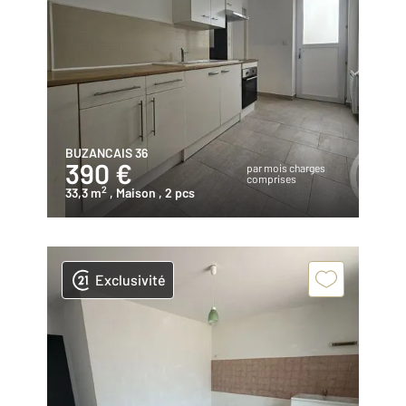
BUZANCAIS 36
390 €
par mois charges
comprises
2
33,3 m
, Maison
, 2 pcs
Exclusivité