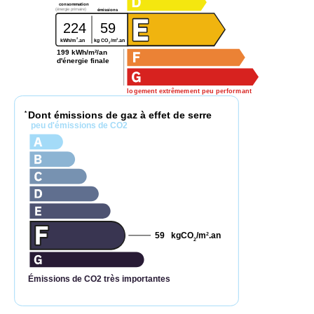
consommation
(énergie primaire)
émissions
224
59
2
2
kg CO
/m
.an
kWh/m
.an
2
199 kWh/m²/an
d'énergie finale
logement extrêmement peu performant
Dont émissions de gaz à effet de serre
*
peu d'émissions de CO2
59
kgCO
/m
.an
2
2
Émissions de CO2 très importantes