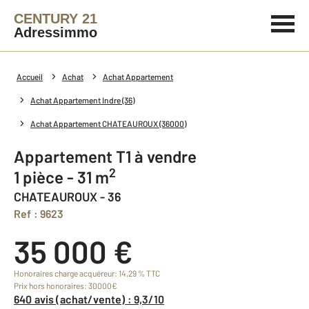
CENTURY 21
Adressimmo
Accueil
Achat
Achat Appartement
Achat Appartement Indre (36)
Achat Appartement CHATEAUROUX (36000)
Appartement T1 à vendre
2
1 pièce - 31 m
CHATEAUROUX - 36
Ref : 9623
35 000 €
Honoraires charge acquéreur: 14,29 % TTC
Prix hors honoraires: 30000€
640 avis (achat/vente) : 9,3/10