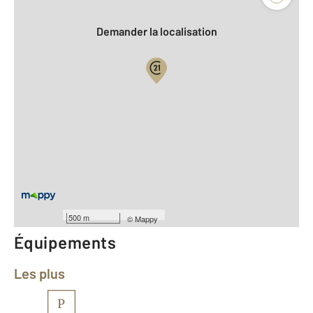
Demander la localisation
Vue globale
2
Surface totale : 31,0 m
2
Surface habitable : 31 m
Type d'appartement : T1
er
Étage : 1
Nombre de pièces : 1
[Voir le détail]
Année construction : 1980
500 m
©
Mappy
Équipements
Les plus
P