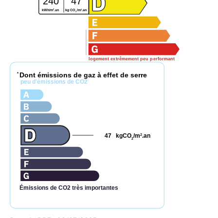
240
47
2
2
kWh/m
.an
kg CO
/m
.an
2
logement extrêmement peu performant
Dont émissions de gaz à effet de serre
*
peu d'émissions de CO2
47
kgCO
/m
.an
2
2
Émissions de CO2 très importantes