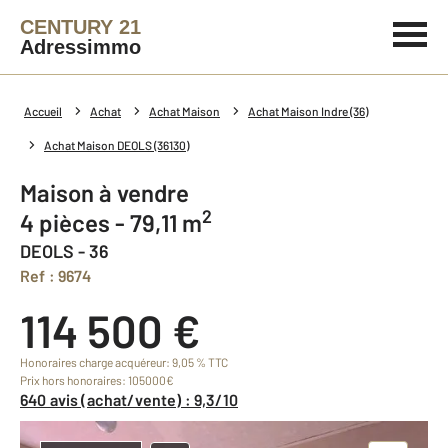
CENTURY 21
Adressimmo
Accueil
Achat
Achat Maison
Achat Maison Indre (36)
Achat Maison DEOLS (36130)
Maison à vendre
2
4 pièces - 79,11 m
DEOLS - 36
Ref : 9674
114 500 €
Honoraires charge acquéreur: 9,05 % TTC
Prix hors honoraires: 105000€
640 avis (achat/vente) : 9,3/10