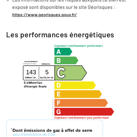
exposé sont disponibles sur le site Géorisques :
https://www.georisques.gouv.fr/
Les performances énergétiques
logement extrêmement performant
consommation
(énergie primaire)
émissions
143
5
2
2
kg CO
/m
.an
kWh/m
.an
2
5 kWh/m²/an
d'énergie finale
logement extrêmement peu performant
Dont émissions de gaz à effet de serre
*
peu d'émissions de CO2