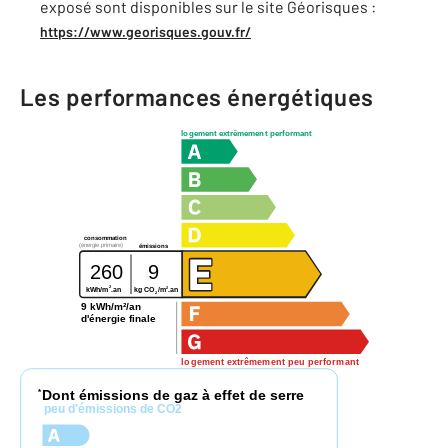
exposé sont disponibles sur le site Géorisques :
https://www.georisques.gouv.fr/
Les performances énergétiques
logement extrêmement performant
consommation
(énergie primaire)
émissions
260
9
2
2
kg CO
/m
.an
kWh/m
.an
2
9 kWh/m²/an
d'énergie finale
logement extrêmement peu performant
Dont émissions de gaz à effet de serre
*
peu d'émissions de CO2