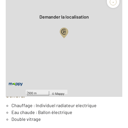
-
Demander la localisation
Vue globale
2
Surface totale : 105 m
2
Surface habitable : 105 m
Nombre de pièces : 5
[Voir le détail]
Équipements
500 m
©
Mappy
Général
Chauffage : Individuel radiateur electrique
Eau chaude : Ballon électrique
Double vitrage