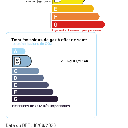
2
2
kWh/m
.an
kg CO
/m
.an
2
logement extrêmement peu performant
Dont émissions de gaz à effet de serre
*
peu d'émissions de CO2
7
kgCO
/m
.an
2
2
Émissions de CO2 très importantes
Date du DPE : 18/06/2026