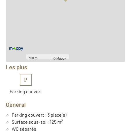
Vue globale
2
Surface totale : 325 m
2
Surface habitable : 200 m
2
Surface terrain : 991 m
Nombre de pièces : 8
[Voir le détail]
Équipements
500 m
©
Mappy
Les plus
P
Parking couvert
Général
Parking couvert : 3 place(s)
2
Surface sous-sol : 125 m
WC séparés