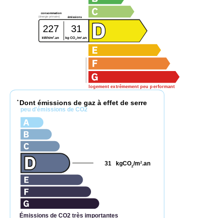
consommation
(énergie primaire)
émissions
227
31
2
2
kWh/m
.an
kg CO
/m
.an
2
logement extrêmement peu performant
Dont émissions de gaz à effet de serre
*
peu d'émissions de CO2
31
kgCO
/m
.an
2
2
Émissions de CO2 très importantes