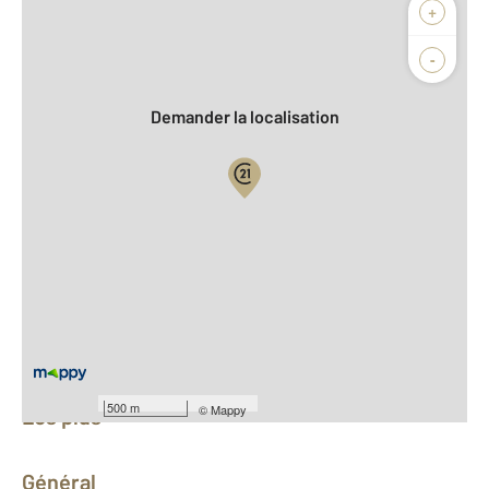
Afficher sur la carte :
+
Agence
Biens vendus
-
Demander la localisation
Vue globale
2
Surface totale : 118,2 m
2
Surface habitable : 118,2 m
Nombre de pièces : 6
[Voir le détail]
Équipements
500 m
©
Mappy
Les plus
Général