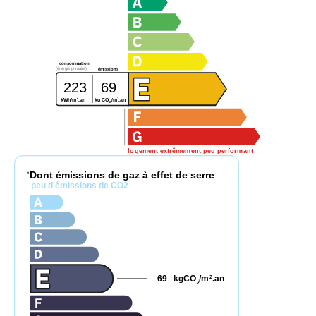
consommation
(énergie primaire)
émissions
223
69
2
2
kg CO
/m
.an
kWh/m
.an
2
logement extrêmement peu performant
Dont émissions de gaz à effet de serre
*
peu d'émissions de CO2
69
kgCO
/m
.an
2
2