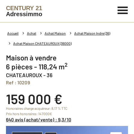
CENTURY 21
Adressimmo
Accueil
Achat
Achat Maison
Achat Maison Indre (36)
Achat Maison CHATEAUROUX (36000)
Maison à vendre
2
6 pièces - 118,24 m
CHATEAUROUX - 36
Ref : 10209
159 000 €
Honoraires charge acquéreur: 8,17 % TTC
Prix hors honoraires: 147000€
640 avis (achat/vente) : 9,3/10