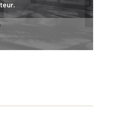
teur.
e