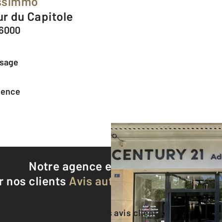
essimmo
ur du Capitole
36000
ssage
agence
Notre agence est notée
9,3/10
r nos clients
Avis authentifiés par Qualite
Voir tous les avis clients