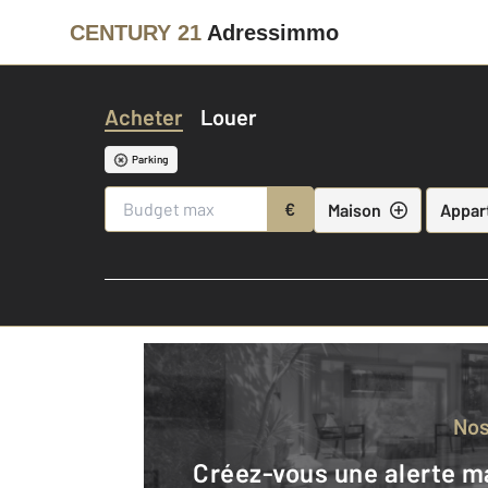
CENTURY 21
Adressimmo
Acheter
Louer
Parking
€
Maison
Appar
No
Créez-vous une alerte mail pour être averti quand une annonce est en ligne et consultez la