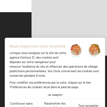
Parlons de vous, parlons biens
500 m
©
Mappy
Votre agence est notée
Achat
Location
Vente
Gestion
9,3
/
10
8,8/10