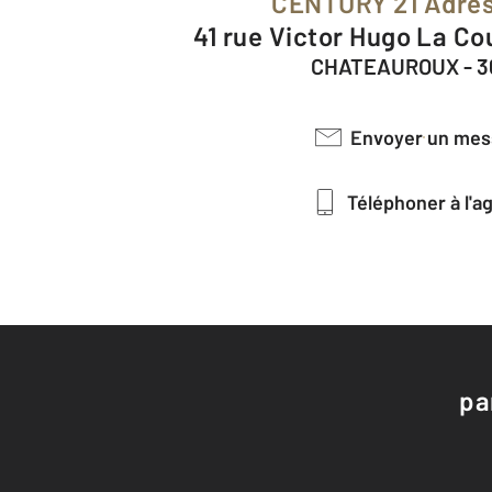
CENTURY 21 Adr
41 rue Victor Hugo La Co
CHATEAUROUX - 
Envoyer un me
Téléphoner à l'
pa