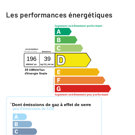
Les performances énergétiques
logement extrêmement performant
consommation
(énergie primaire)
émissions
196
39
2
2
kWh/m
.an
kg CO
/m
.an
2
39 kWh/m²/an
d'énergie finale
logement extrêmement peu performant
Dont émissions de gaz à effet de serre
*
peu d'émissions de CO2