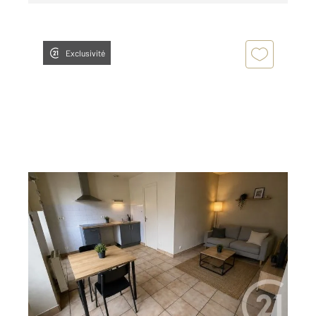
Exclusivité
CHATEAUROUX 36
2
41,80 m
, 2 pièces
Ref : 9808
Maison à louer
430 €
par mois charges comprises
Visiter le site dédié