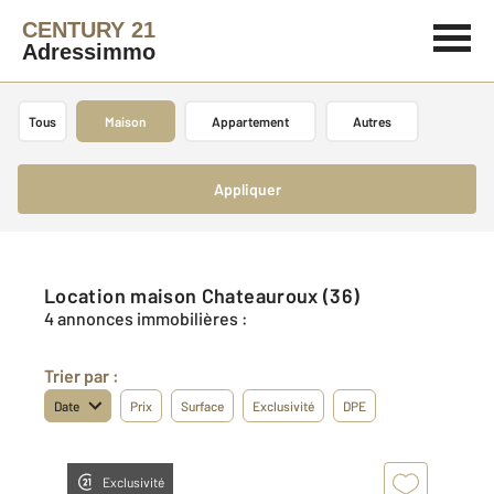
CENTURY 21
Adressimmo
Tous
Maison
Appartement
Autres
Appliquer
Location maison Chateauroux (36)
4 annonces immobilières :
Trier par :
Date
Prix
Surface
Exclusivité
DPE
Exclusivité