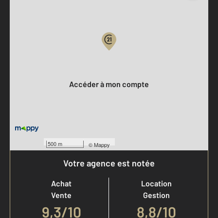
Parlons de vous, parlons biens
Votre compte :
Accéder à mon compte
500 m
©
Mappy
Votre agence est notée
Achat
Location
Vente
Gestion
9,3
/
10
8,8/10