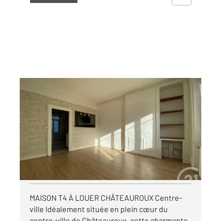
CHATEAUROUX 36
2
93,24 m
, 4 pièces
Ref : 10424
Maison à louer
655 €
par mois charges comprises
Visiter le site dédié
MAISON T4 À LOUER CHÂTEAUROUX Centre-
ville Idéalement située en plein cœur du
centre-ville de Châteauroux, cette charmante