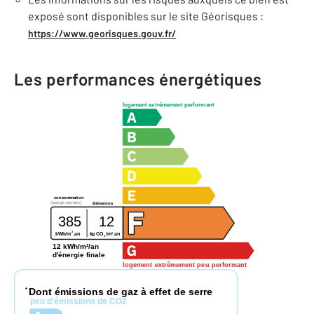
exposé sont disponibles sur le site Géorisques :
https://www.georisques.gouv.fr/
Les performances énergétiques
logement extrêmement performant
consommation
(énergie primaire)
émissions
385
12
2
2
kWh/m
.an
kg CO
/m
.an
2
12 kWh/m²/an
d'énergie finale
logement extrêmement peu performant
Dont émissions de gaz à effet de serre
*
peu d'émissions de CO2