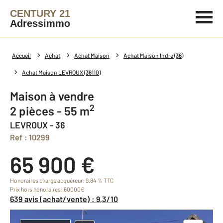
CENTURY 21
Adressimmo
Accueil
Achat
Achat Maison
Achat Maison Indre (36)
Achat Maison LEVROUX (36110)
Maison à vendre
2
2 pièces - 55 m
LEVROUX - 36
Ref : 10299
65 900 €
Honoraires charge acquéreur: 9,84 % TTC
Prix hors honoraires: 60000€
639 avis (achat/vente) : 9,3/10