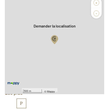
Afficher sur la carte :
+
Agence
Biens vendus
-
Demander la localisation
Vue globale
2
Surface totale : 55 m
2
Surface habitable : 55 m
Nombre de pièces : 2
[Voir le détail]
Équipements
500 m
©
Mappy
Les plus
P