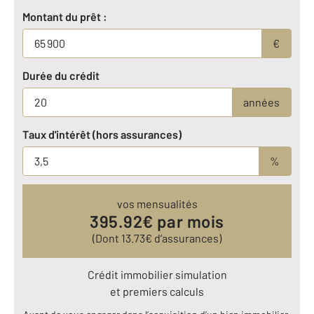
Montant du prêt :
€
Durée du crédit
années
Taux d'intérêt (hors assurances)
%
vos mensualités
395.92
€ par mois
(Dont
13.73
€ d’assurances)
Crédit immobilier simulation
et premiers calculs