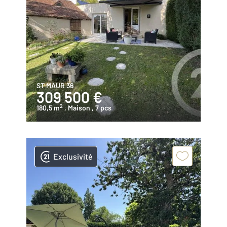
ST MAUR 36
309 500 €
2
180,5 m
, Maison
, 7 pcs
Exclusivité