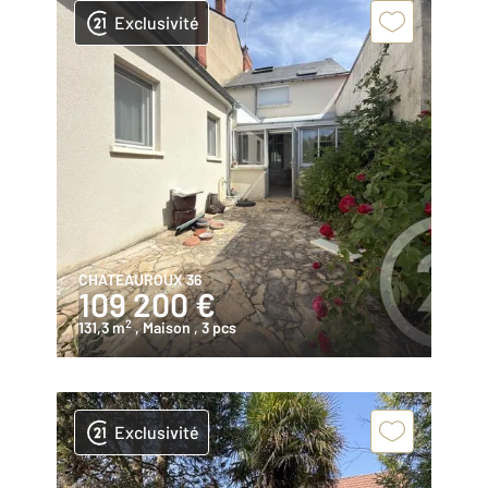
Exclusivité
CHATEAUROUX 36
109 200 €
2
131,3 m
, Maison
, 3 pcs
Exclusivité