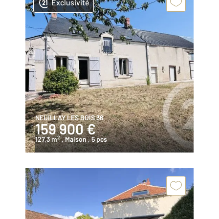
Exclusivité
NEUILLAY LES BOIS 36
159 900 €
2
127,3 m
, Maison
, 5 pcs