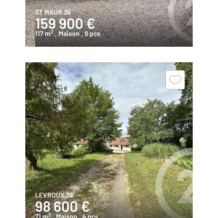
ST MAUR 36
159 900 €
2
117 m
, Maison
, 6 pcs
LEVROUX 36
98 600 €
2
71 m
, Maison
, 4 pcs