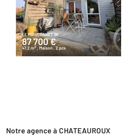
LE POINCONNET 36
87 700 €
2
47,2 m
, Maison
, 2 pcs
Notre agence à CHATEAUROUX