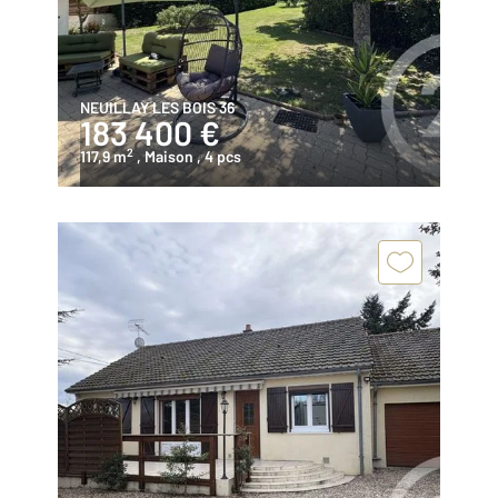
NEUILLAY LES BOIS 36
183 400 €
2
117,9 m
, Maison
, 4 pcs