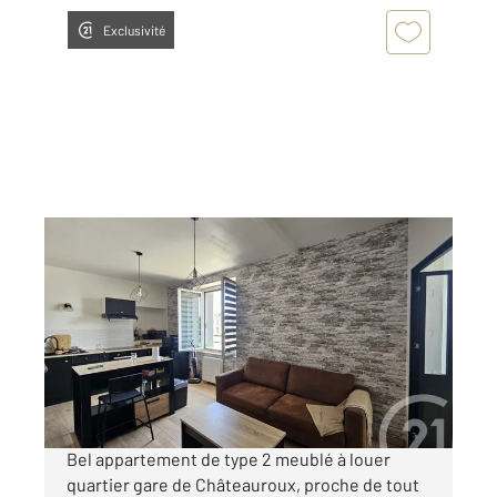
Exclusivité
CHATEAUROUX 36
2
32,78 m
, 2 pièces
Ref : 10402
Appartement T2 à louer
550 €
par mois charges comprises
Bel appartement de type 2 meublé à louer
quartier gare de Châteauroux, proche de tout