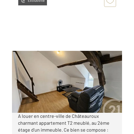
Exclusivité
CHATEAUROUX 36
2
29,79 m
, 2 pièces
Ref : 10368
Appartement T2 à louer
420 €
par mois charges comprises
A louer en centre-ville de Châteauroux
charmant appartement T2 meublé, au 2ème
étage d'un immeuble. Ce bien se compose :