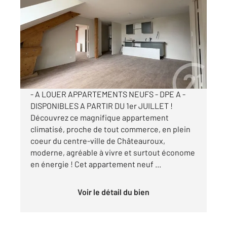
2
67,91 m
, 3 pièces
Ref : 10201
Appartement T3 à louer
935 €
par mois charges comprises
- A LOUER APPARTEMENTS NEUFS - DPE A -
DISPONIBLES A PARTIR DU 1er JUILLET !
Découvrez ce magnifique appartement
climatisé, proche de tout commerce, en plein
coeur du centre-ville de Châteauroux,
moderne, agréable à vivre et surtout économe
en énergie ! Cet appartement neuf ...
Voir le détail du bien