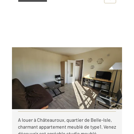
CHATEAUROUX 36
2
29,50 m
, 1 pièce
Ref : 10270
Appartement Studio à louer
430 €
par mois charges comprises
Visiter le site dédié
A louer à Châteauroux, quartier de Belle-Isle,
charmant appartement meublé de type1. Venez
découvrir cet agréable studio meublé