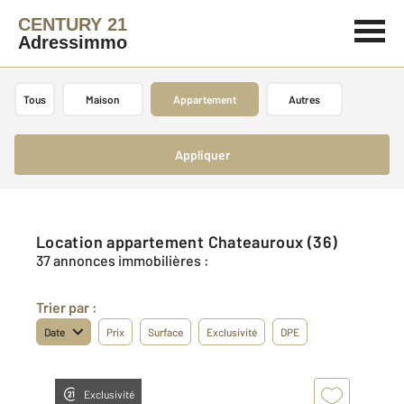
CENTURY 21
Adressimmo
Tous
Maison
Appartement
Autres
Appliquer
Location appartement Chateauroux (36)
37 annonces immobilières :
Trier par :
Date
Prix
Surface
Exclusivité
DPE
Exclusivité