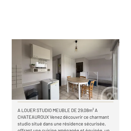
CHATEAUROUX 36
2
29,08 m
, 1 pièce
Ref : 10225
Appartement F1 à louer
460 €
par mois charges comprises
Visiter le site dédié
A LOUER STUDIO MEUBLE DE 29.08m² A
CHATEAUROUX Venez découvrir ce charmant
studio situé dans une résidence sécurisée,
offrant une cuisine aménagée et équipée, un