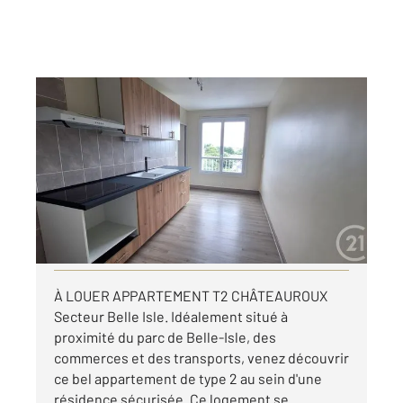
CHATEAUROUX 36
2
54,10 m
, 2 pièces
Ref : 10423
Appartement à louer
555 €
par mois charges comprises
Visiter le site dédié
À LOUER APPARTEMENT T2 CHÂTEAUROUX
Secteur Belle Isle. Idéalement situé à
proximité du parc de Belle-Isle, des
commerces et des transports, venez découvrir
ce bel appartement de type 2 au sein d'une
résidence sécurisée. Ce logement se