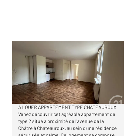
CHATEAUROUX 36
2
48,01 m
, 2 pièces
Ref : 10128
Appartement T2 à louer
470 €
par mois charges comprises
À LOUER APPARTEMENT TYPE CHÂTEAUROUX
Venez découvrir cet agréable appartement de
type 2 situé à proximité de l'avenue de la
Châtre à Châteauroux, au sein d'une résidence
sécurisée et calme. Ce logement se compose