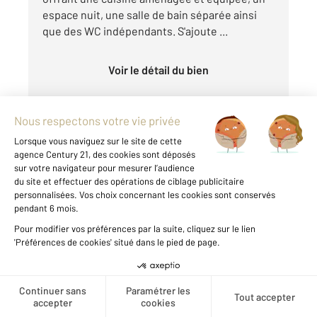
espace nuit, une salle de bain séparée ainsi
que des WC indépendants. S'ajoute ...
Voir le détail du bien
Exclusivité
CHATEAUROUX 36
2
41 m
, 1 pièce
Créer une alerte
Ref : 9932