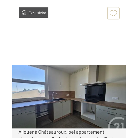
Exclusivité
CHATEAUROUX 36
2
64,12 m
, 3 pièces
Ref : 10379
Appartement T3 à louer
520 €
par mois charges comprises
A louer à Châteauroux, bel appartement