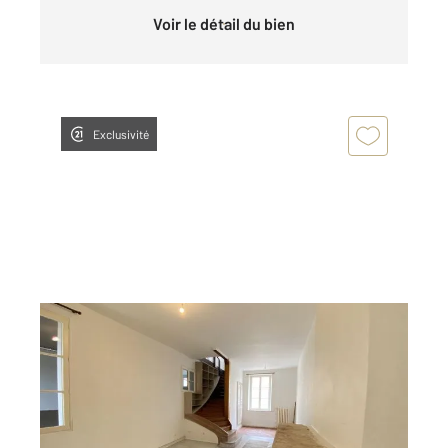
Voir le détail du bien
Exclusivité
CHATEAUROUX 36
2
112,77 m
, 4 pièces
Ref : 10345
Appartement F4 à louer
890 €