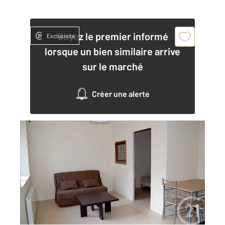
Soyez le premier informé
Exclusivité
lorsque un bien similaire arrive
sur le marché
Créer une alerte
CHATEAUROUX 36
2
30 m
, 2 pièces
Ref : 8949
Appartement à louer
545 €
par mois charges comprises
Visiter le site dédié