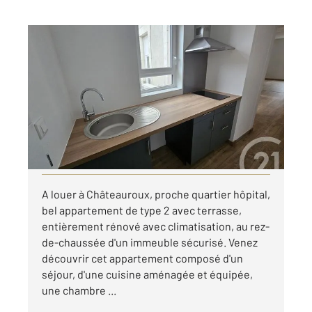
CHATEAUROUX 36
2
29,96 m
, 2 pièces
Ref : 10358
Appartement T2 à louer
540 €
par mois charges comprises
Visiter le site dédié
A louer à Châteauroux, proche quartier hôpital,
bel appartement de type 2 avec terrasse,
entièrement rénové avec climatisation, au rez-
de-chaussée d'un immeuble sécurisé. Venez
découvrir cet appartement composé d'un
séjour, d'une cuisine aménagée et équipée,
une chambre ...