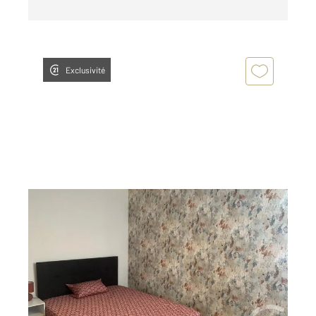
Exclusivité
CHATEAUROUX 36
2
11,70 m
, 1 pièce
Ref : 10417
Appartement T1 à louer
420 €
par mois charges comprises