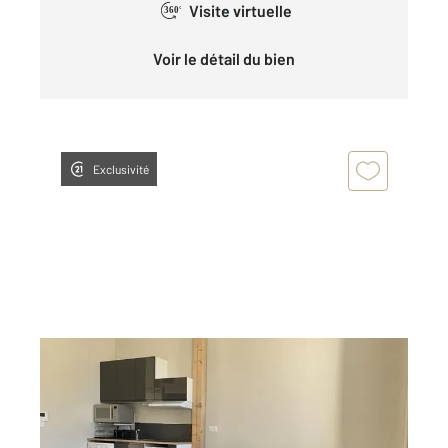
Visite virtuelle
360°
Voir le détail du bien
Exclusivité
CHATEAUROUX 36
2
32,85 m
, 1 pièce
Ref : 10411
Appartement F1 à louer