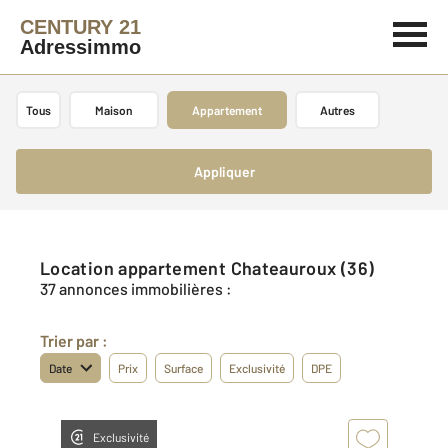
CENTURY 21
Adressimmo
Tous
Maison
Appartement
Autres
Appliquer
Location appartement Chateauroux (36)
37 annonces immobilières :
Trier par :
Date
Prix
Surface
Exclusivité
DPE
Exclusivité