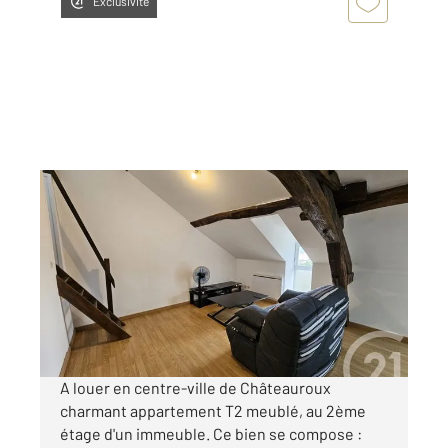
Exclusivité
CHATEAUROUX 36
2
29,79 m
, 2 pièces
Ref : 10368
Appartement T2 à louer
420 €
par mois charges comprises
A louer en centre-ville de Châteauroux
charmant appartement T2 meublé, au 2ème
étage d'un immeuble. Ce bien se compose :