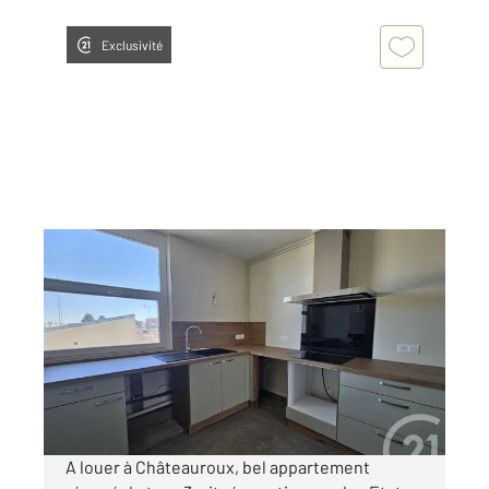
Exclusivité
CHATEAUROUX 36
2
64,12 m
, 3 pièces
Ref : 10379
Appartement T3 à louer
520 €
par mois charges comprises
A louer à Châteauroux, bel appartement