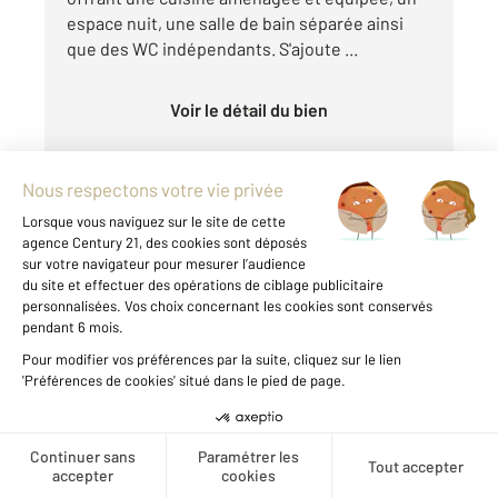
espace nuit, une salle de bain séparée ainsi
que des WC indépendants. S'ajoute ...
Voir le détail du bien
Exclusivité
CHATEAUROUX 36
2
41 m
, 1 pièce
Créer une alerte
Ref : 9932