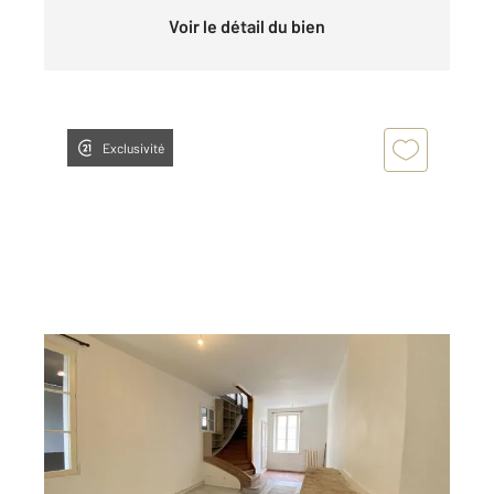
Voir le détail du bien
Exclusivité
CHATEAUROUX 36
2
112,77 m
, 4 pièces
Ref : 10345
Appartement F4 à louer
890 €