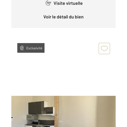
Visite virtuelle
360°
Voir le détail du bien
Exclusivité
CHATEAUROUX 36
2
32,85 m
, 1 pièce
Ref : 10411
Appartement F1 à louer