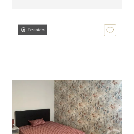
Exclusivité
CHATEAUROUX 36
2
11,70 m
, 1 pièce
Ref : 10417
Appartement T1 à louer
420 €
par mois charges comprises