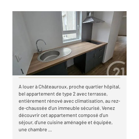
CHATEAUROUX 36
2
29,96 m
, 2 pièces
Ref : 10358
Appartement T2 à louer
540 €
par mois charges comprises
Visiter le site dédié
A louer à Châteauroux, proche quartier hôpital,
bel appartement de type 2 avec terrasse,
entièrement rénové avec climatisation, au rez-
de-chaussée d'un immeuble sécurisé. Venez
découvrir cet appartement composé d'un
séjour, d'une cuisine aménagée et équipée,
une chambre ...