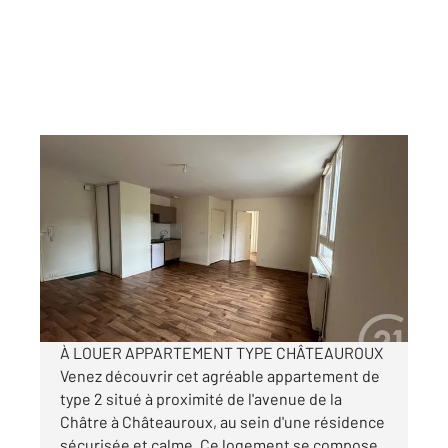
CHATEAUROUX 36
2
48,01 m
, 2 pièces
Ref : 10128
Appartement T2 à louer
470 €
par mois charges comprises
À LOUER APPARTEMENT TYPE CHÂTEAUROUX
Venez découvrir cet agréable appartement de
type 2 situé à proximité de l'avenue de la
Châtre à Châteauroux, au sein d'une résidence
sécurisée et calme. Ce logement se compose