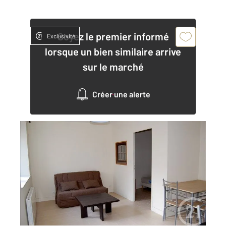
Soyez le premier informé
Exclusivité
lorsque un bien similaire arrive
sur le marché
Créer une alerte
CHATEAUROUX 36
2
30 m
, 2 pièces
Ref : 8949
Appartement à louer
545 €
par mois charges comprises
Visiter le site dédié