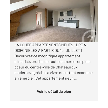
2
67,91 m
, 3 pièces
Ref : 10201
Appartement T3 à louer
935 €
par mois charges comprises
- A LOUER APPARTEMENTS NEUFS - DPE A -
DISPONIBLES A PARTIR DU 1er JUILLET !
Découvrez ce magnifique appartement
climatisé, proche de tout commerce, en plein
coeur du centre-ville de Châteauroux,
moderne, agréable à vivre et surtout économe
en énergie ! Cet appartement neuf ...
Voir le détail du bien