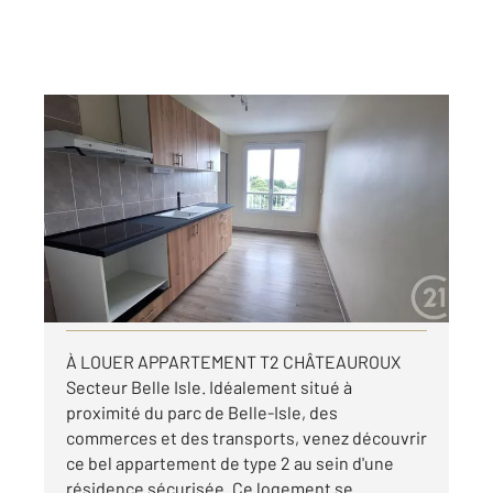
CHATEAUROUX 36
2
54,10 m
, 2 pièces
Ref : 10423
Appartement à louer
555 €
par mois charges comprises
Visiter le site dédié
À LOUER APPARTEMENT T2 CHÂTEAUROUX
Secteur Belle Isle. Idéalement situé à
proximité du parc de Belle-Isle, des
commerces et des transports, venez découvrir
ce bel appartement de type 2 au sein d'une
résidence sécurisée. Ce logement se