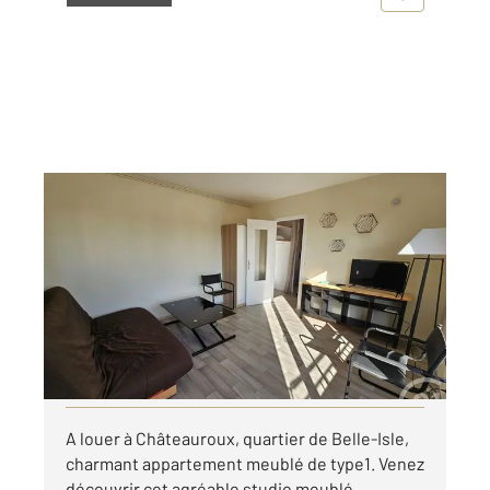
CHATEAUROUX 36
2
29,50 m
, 1 pièce
Ref : 10270
Appartement Studio à louer
430 €
par mois charges comprises
Visiter le site dédié
A louer à Châteauroux, quartier de Belle-Isle,
charmant appartement meublé de type1. Venez
découvrir cet agréable studio meublé