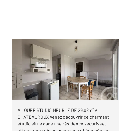
CHATEAUROUX 36
2
29,08 m
, 1 pièce
Ref : 10225
Appartement F1 à louer
460 €
par mois charges comprises
Visiter le site dédié
A LOUER STUDIO MEUBLE DE 29.08m² A
CHATEAUROUX Venez découvrir ce charmant
studio situé dans une résidence sécurisée,
offrant une cuisine aménagée et équipée, un