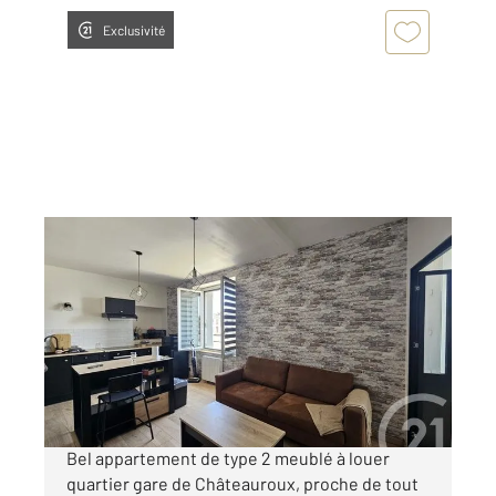
Exclusivité
CHATEAUROUX 36
2
32,78 m
, 2 pièces
Ref : 10402
Appartement T2 à louer
550 €
par mois charges comprises
Bel appartement de type 2 meublé à louer
quartier gare de Châteauroux, proche de tout