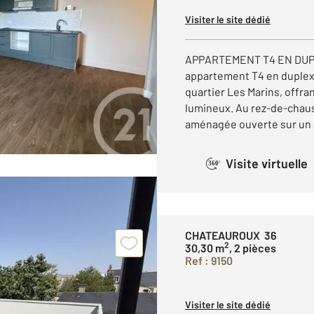
Visiter le site dédié
APPARTEMENT T4 EN DUPL
appartement T4 en duple
quartier Les Marins, offra
lumineux. Au rez-de-chaus
aménagée ouverte sur un a
Visite virtuelle
360°
CHATEAUROUX 36
2
30,30 m
, 2 pièces
Ref : 9150
Visiter le site dédié