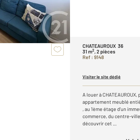
CHATEAUROUX 36
2
31 m
, 2 pièces
Ref : 9148
Visiter le site dédié
A louer à CHATEAUROUX, p
appartement meublé entiè
, au 1ème étage d'un imme
commerce, du centre-ville
découvrir cet ...