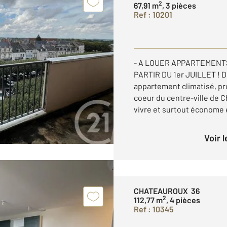
2
67,91 m
, 3 pièces
Ref : 10201
- A LOUER APPARTEMENTS
PARTIR DU 1er JUILLET ! 
appartement climatisé, pr
coeur du centre-ville de 
vivre et surtout économe 
Voir 
CHATEAUROUX 36
2
112,77 m
, 4 pièces
Ref : 10345