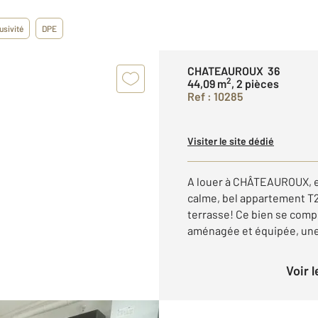
usivité
DPE
CHATEAUROUX 36
2
44,09 m
, 2 pièces
Ref : 10285
Visiter le site dédié
A louer à CHÂTEAUROUX, en
calme, bel appartement T2
terrasse! Ce bien se comp
aménagée et équipée, une 
Voir 