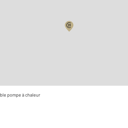
Surface habitable : 39,3 m
er
Étage : 1
sible pompe à chaleur