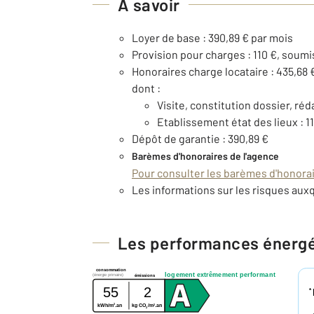
À savoir
Loyer de base : 390,89 € par mois
Provision pour charges : 110 €, soumi
Honoraires charge locataire : 435,68 
dont :
Visite, constitution dossier, réd
Etablissement état des lieux : 1
Dépôt de garantie : 390,89 €
Barèmes d'honoraires de l'agence
Pour consulter les barèmes d'honorair
Les informations sur les risques auxq
Les performances énerg
consommation
logement extrêmement performant
(énergie primaire)
émissions
55
2
*
2
2
kWh/m
.an
kg CO
/m
.an
2