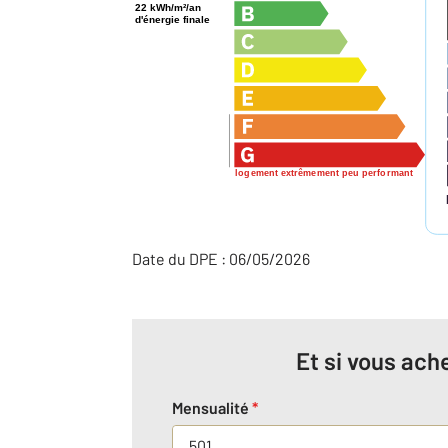
22 kWh/m²/an
d'énergie finale
logement extrêmement peu performant
Date du DPE : 06/05/2026
Et si vous ache
Mensualité
*