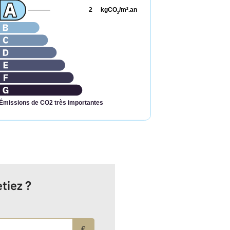
2
kgCO
/m
.an
2
2
Émissions de CO2 très importantes
tiez ?
€