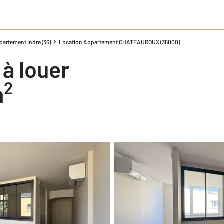
artement Indre (36)
Location Appartement CHATEAUROUX (36000)
 à louer
2
m