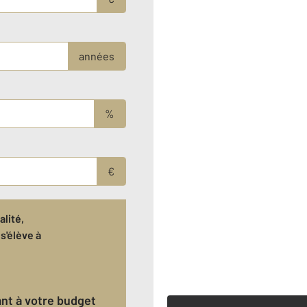
années
%
€
lité,
s'élève à
€
ant à votre budget