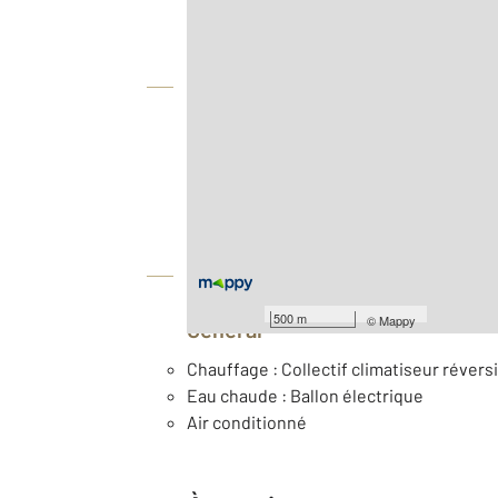
Vue globale
2
Surface totale : 39,3 m
Type d'appartement : T1
Nombre de pièces : 1
[Voir le détail]
Équipements
500 m
©
Mappy
Général
Chauffage : Collectif climatiseur réver
Eau chaude : Ballon électrique
Air conditionné