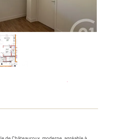
Planifier une visite
et déposer un dossier
lle de Châteauroux, moderne, agréable à