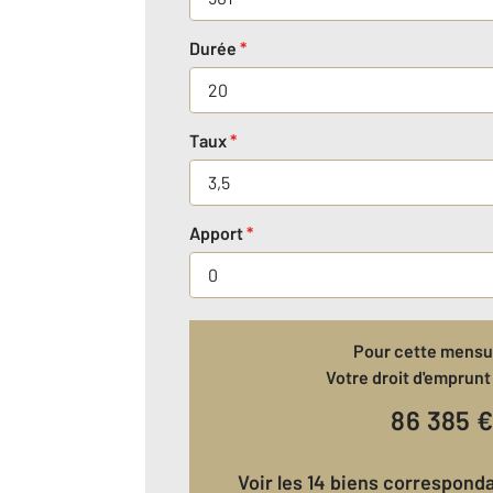
Durée
*
Taux
*
Apport
*
Pour cette mensua
Votre droit d'emprunt 
86 385
Voir les 14 biens correspond