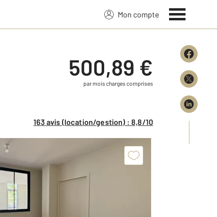
Mon compte
500,89 €
par mois charges comprises
163 avis (location/gestion) : 8,8/10