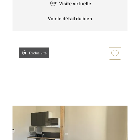
Visite virtuelle
360°
Voir le détail du bien
Exclusivité
CHATEAUROUX 36
2
32,85 m
, 1 pièce
Ref : 10411
Appartement F1 à louer