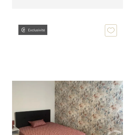
Exclusivité
CHATEAUROUX 36
2
11,70 m
, 1 pièce
Ref : 10417
Appartement T1 à louer
420 €
par mois charges comprises