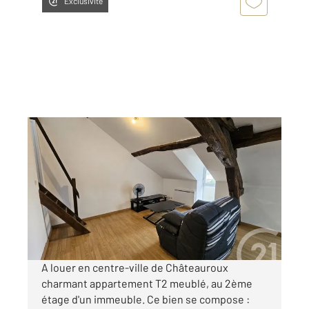
Exclusivité
CHATEAUROUX 36
2
29,79 m
, 2 pièces
Ref : 10368
Appartement T2 à louer
420 €
par mois charges comprises
A louer en centre-ville de Châteauroux
charmant appartement T2 meublé, au 2ème
étage d'un immeuble. Ce bien se compose :