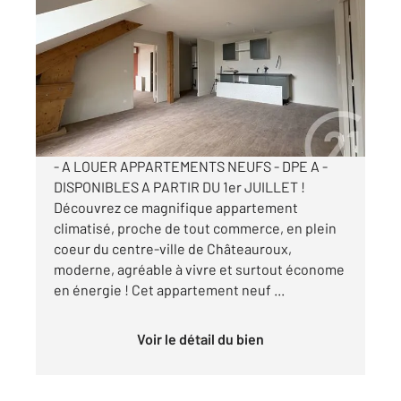
2
67,91 m
, 3 pièces
Ref : 10201
Appartement T3 à louer
935 €
par mois charges comprises
- A LOUER APPARTEMENTS NEUFS - DPE A -
DISPONIBLES A PARTIR DU 1er JUILLET !
Découvrez ce magnifique appartement
climatisé, proche de tout commerce, en plein
coeur du centre-ville de Châteauroux,
moderne, agréable à vivre et surtout économe
en énergie ! Cet appartement neuf ...
Voir le détail du bien