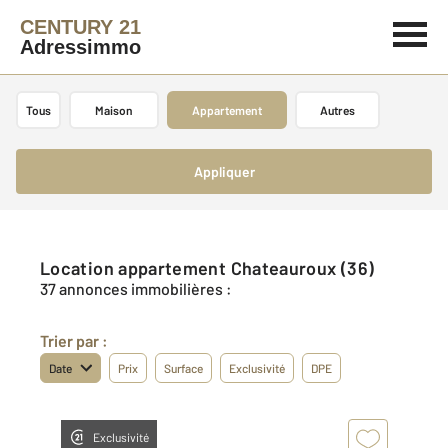
CENTURY 21
Adressimmo
Tous
Maison
Appartement
Autres
Appliquer
Location appartement Chateauroux (36)
37 annonces immobilières :
Trier par :
Date
Prix
Surface
Exclusivité
DPE
Exclusivité