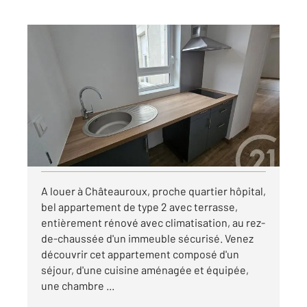
CHATEAUROUX 36
2
29,96 m
, 2 pièces
Ref : 10358
Appartement T2 à louer
540 €
par mois charges comprises
Visiter le site dédié
A louer à Châteauroux, proche quartier hôpital,
bel appartement de type 2 avec terrasse,
entièrement rénové avec climatisation, au rez-
de-chaussée d'un immeuble sécurisé. Venez
découvrir cet appartement composé d'un
séjour, d'une cuisine aménagée et équipée,
une chambre ...