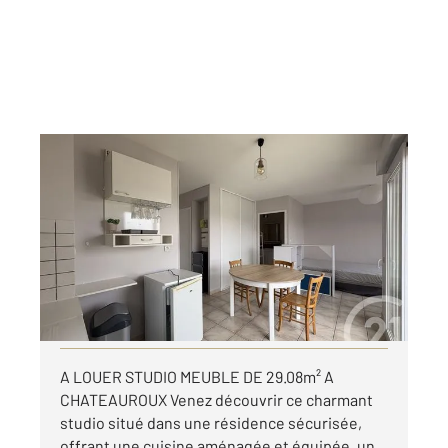
CHATEAUROUX 36
2
29,08 m
, 1 pièce
Ref : 10225
Appartement F1 à louer
460 €
par mois charges comprises
Visiter le site dédié
A LOUER STUDIO MEUBLE DE 29.08m² A
CHATEAUROUX Venez découvrir ce charmant
studio situé dans une résidence sécurisée,
offrant une cuisine aménagée et équipée, un