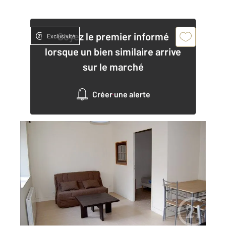
Soyez le premier informé
Exclusivité
lorsque un bien similaire arrive
sur le marché
Créer une alerte
CHATEAUROUX 36
2
30 m
, 2 pièces
Ref : 8949
Appartement à louer
545 €
par mois charges comprises
Visiter le site dédié