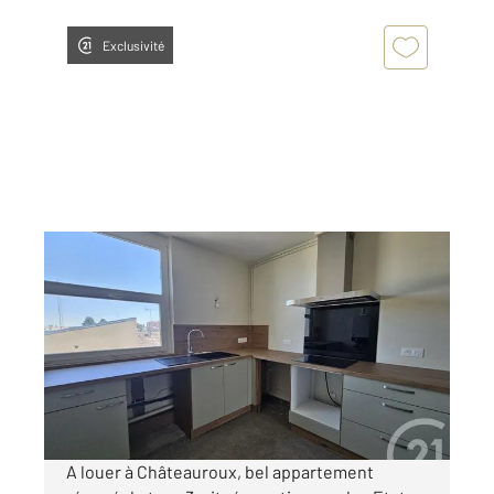
Exclusivité
CHATEAUROUX 36
2
64,12 m
, 3 pièces
Ref : 10379
Appartement T3 à louer
520 €
par mois charges comprises
A louer à Châteauroux, bel appartement