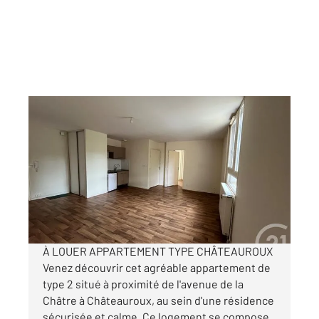
CHATEAUROUX 36
2
48,01 m
, 2 pièces
Ref : 10128
Appartement T2 à louer
470 €
par mois charges comprises
À LOUER APPARTEMENT TYPE CHÂTEAUROUX
Venez découvrir cet agréable appartement de
type 2 situé à proximité de l'avenue de la
Châtre à Châteauroux, au sein d'une résidence
sécurisée et calme. Ce logement se compose