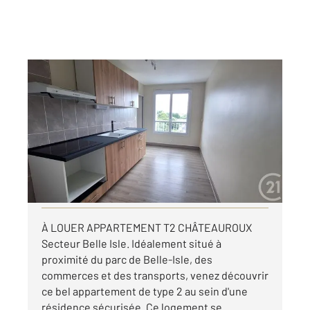
CHATEAUROUX 36
2
54,10 m
, 2 pièces
Ref : 10423
Appartement à louer
555 €
par mois charges comprises
Visiter le site dédié
À LOUER APPARTEMENT T2 CHÂTEAUROUX
Secteur Belle Isle. Idéalement situé à
proximité du parc de Belle-Isle, des
commerces et des transports, venez découvrir
ce bel appartement de type 2 au sein d'une
résidence sécurisée. Ce logement se