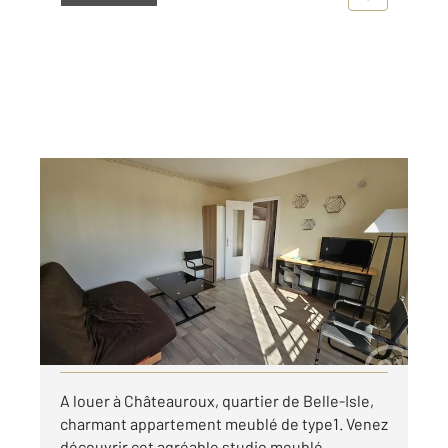
CHATEAUROUX 36
2
29,50 m
, 1 pièce
Ref : 10270
Appartement Studio à louer
430 €
par mois charges comprises
Visiter le site dédié
A louer à Châteauroux, quartier de Belle-Isle,
charmant appartement meublé de type1. Venez
découvrir cet agréable studio meublé