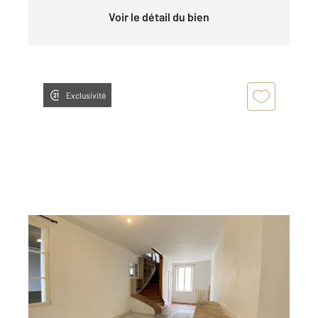
Voir le détail du bien
Exclusivité
CHATEAUROUX 36
2
112,77 m
, 4 pièces
Ref : 10345
Appartement F4 à louer
890 €