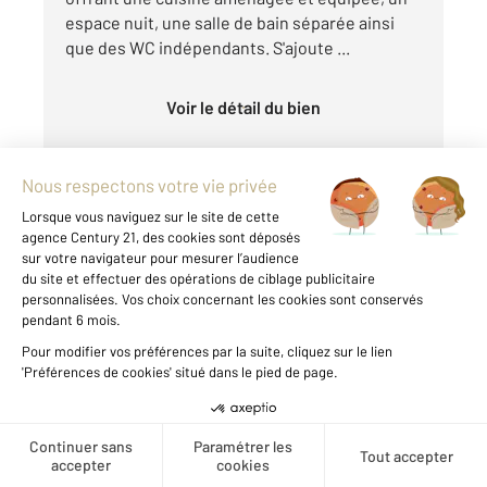
espace nuit, une salle de bain séparée ainsi
que des WC indépendants. S'ajoute ...
Voir le détail du bien
Exclusivité
CHATEAUROUX 36
2
41 m
, 1 pièce
Créer une alerte
Ref : 9932