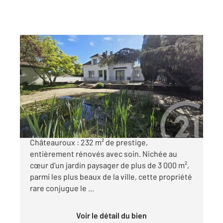
CHATEAUROUX 36
2
235,35 m
, 6 pièces
Ref : 10058
Maison à vendre
420 000 €
Découvrez une demeure d'exception à
Châteauroux : 232 m² de prestige,
entièrement rénovés avec soin. Nichée au
cœur d'un jardin paysager de plus de 3 000 m²,
parmi les plus beaux de la ville, cette propriété
rare conjugue le ...
Voir le détail du bien