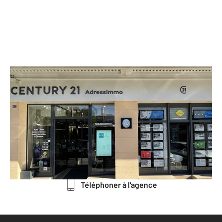
CENTURY 21 Adressimmo
41 rue Victor Hugo La Cour du
Capitole
CHATEAUROUX - 36000
Envoyer un message
Téléphoner à l'agence