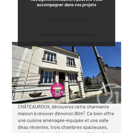
accompagner dans vos projets
Contacter l'agence
Demander une estimation
CHATEAUROUX 36
2
80 m
, 4 pièces
Ref : 8493
Maison à vendre
103 900 €
Visiter le site dédié
CHÂTEAUROUX, découvrez cette charmante
maison à rénover d'environ 80m². Ce bien offre
une cuisine aménagée-équipée et une salle
d'eau récentes, trois chambres spacieuses,