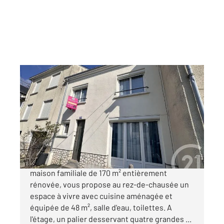
CHATEAUROUX 36
2
169,97 m
, 7 pièces
Ref : 9592
Maison à vendre
207 000 €
CHATEAUROUX. Proche hôpital, cette grande
maison familiale de 170 m² entièrement
rénovée, vous propose au rez-de-chausée un
espace à vivre avec cuisine aménagée et
équipée de 48 m², salle d'eau, toilettes. A
l'étage, un palier desservant quatre grandes ...