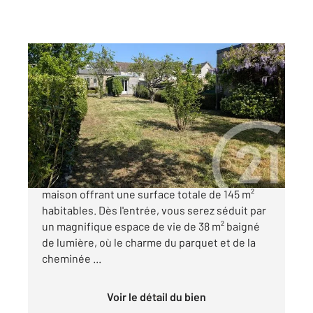
CHATEAUROUX 36
2
106 m
, 6 pièces
Ref : 10057
Maison à vendre
199 300 €
CHÂTEAUROUX. Découvrez cette charmante
maison offrant une surface totale de 145 m²
habitables. Dès l'entrée, vous serez séduit par
un magnifique espace de vie de 38 m² baigné
de lumière, où le charme du parquet et de la
cheminée ...
Voir le détail du bien