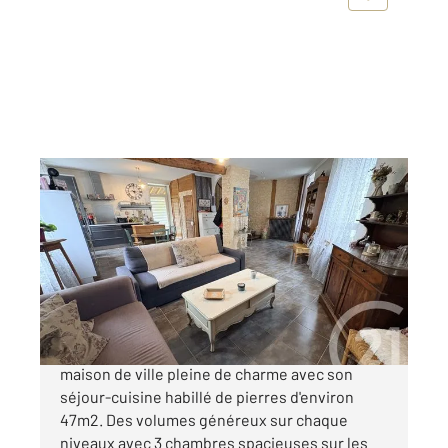
CHATEAUROUX 36
2
97 m
, 4 pièces
Ref : 10120
Maison à vendre
183 400 €
CHATEAUROUX, Les Marins, découvrez cette
maison de ville pleine de charme avec son
séjour-cuisine habillé de pierres d'environ
47m2. Des volumes généreux sur chaque
niveaux avec 3 chambres spacieuses sur les