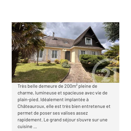
CHATEAUROUX 36
2
200 m
, 8 pièces
Ref : 10168
Maison à vendre
351 500 €
Visiter le site dédié
Très belle demeure de 200m² pleine de
charme, lumineuse et spacieuse avec vie de
plain-pied. Idéalement implantée à
Châteauroux, elle est très bien entretenue et
permet de poser ses valises assez
rapidement. Le grand séjour s'ouvre sur une
cuisine ...