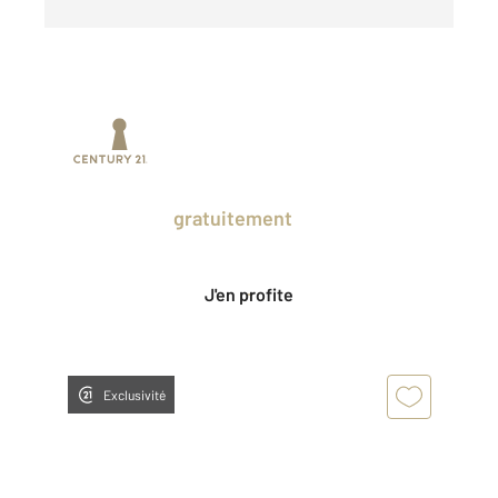
Prenez un temps d'avance sur le marché
en profitant
gratuitement
des Ventes
Privées CENTURY 21.
J'en profite
Exclusivité