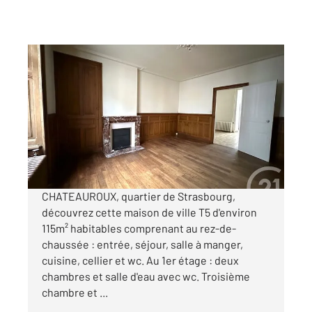
CHATEAUROUX 36
2
115 m
, 5 pièces
Ref : 6221
Maison à vendre
149 500 €
Visiter le site dédié
CHATEAUROUX, quartier de Strasbourg,
découvrez cette maison de ville T5 d'environ
115m² habitables comprenant au rez-de-
chaussée : entrée, séjour, salle à manger,
cuisine, cellier et wc. Au 1er étage : deux
chambres et salle d'eau avec wc. Troisième
chambre et ...