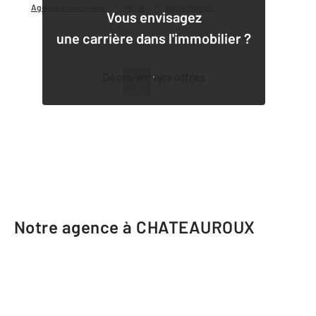
Agence immobilière
Vente
Vente maison
Vous envisagez
une carrière dans l'immobilier ?
Découvrir nos offres
1
2
Notre agence à CHATEAUROUX