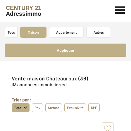
CENTURY 21
Adressimmo
Tous
Maison
Appartement
Autres
Appliquer
Vente maison Chateauroux (36)
33 annonces immobilières :
Trier par :
Date
Prix
Surface
Exclusivité
DPE