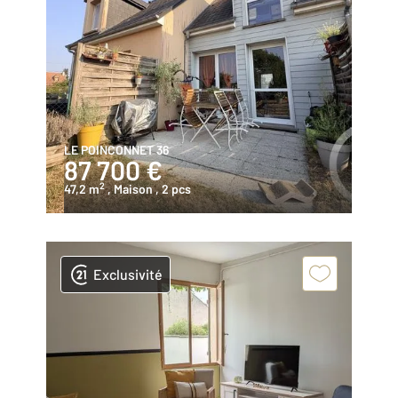
LE POINCONNET 36
87 700 €
2
47,2 m
, Maison
, 2 pcs
Exclusivité