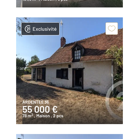
Exclusivité
ARDENTES 36
55 000 €
2
78 m
, Maison
, 2 pcs