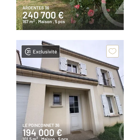
ARDENTES 36
240 700 €
2
167 m
, Maison
, 5 pcs
Exclusivité
LE POINCONNET 36
194 000 €
2
101,5 m
, Maison
, 5 pcs