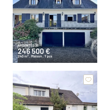
ARDENTES 36
246 500 €
2
240 m
, Maison
, 7 pcs