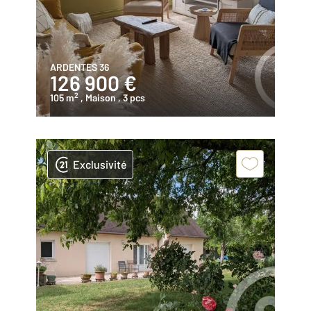
ARDENTES 36
126 900 €
2
105 m
, Maison
, 3 pcs
Exclusivité